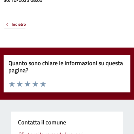
30/10/2025 08:05
Indietro
Quanto sono chiare le informazioni su questa
pagina?
Valuta da 1 a 5 stelle la pagina
Valuta 1 stelle su 5
Valuta 2 stelle su 5
Valuta 3 stelle su 5
Valuta 4 stelle su 5
Valuta 5 stelle su 5
Contatta il comune