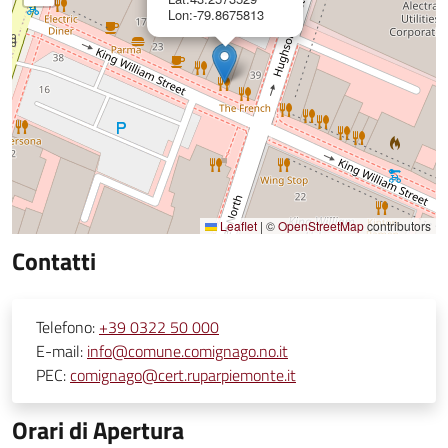
Lon:-79.8675813
Leaflet
|
©
OpenStreetMap
contributors
Contatti
Telefono:
+39 0322 50 000
E-mail:
info@comune.comignago.no.it
PEC:
comignago@cert.ruparpiemonte.it
Orari di Apertura