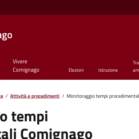
ago
Vivere
Tr
Comignago
Elezioni
Istruzione
am
te
/
Attività e procedimenti
/
Monitoraggio tempi procedimenta
o tempi
ali Comignago