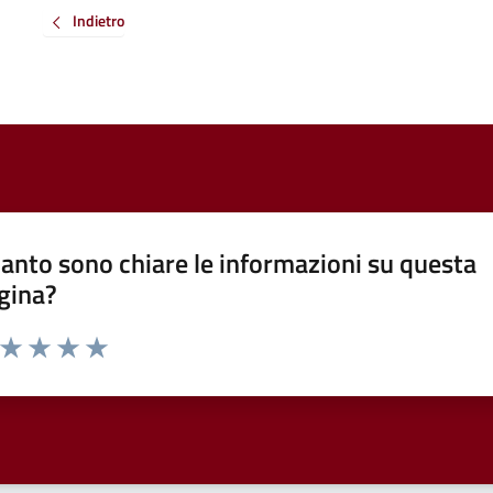
Indietro
anto sono chiare le informazioni su questa
gina?
a da 1 a 5 stelle la pagina
ta 1 stelle su 5
Valuta 2 stelle su 5
Valuta 3 stelle su 5
Valuta 4 stelle su 5
Valuta 5 stelle su 5