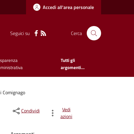
Accedi all'area personale
Seguici su
Cerca
asparenza
Tutti gli
ministrativa
argomenti...
li Comignago
Vedi
Condividi
azioni