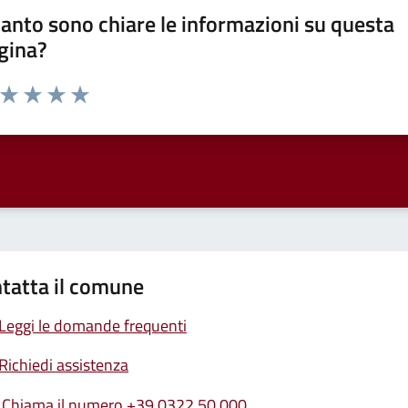
anto sono chiare le informazioni su questa
gina?
a da 1 a 5 stelle la pagina
ta 1 stelle su 5
Valuta 2 stelle su 5
Valuta 3 stelle su 5
Valuta 4 stelle su 5
Valuta 5 stelle su 5
tatta il comune
Leggi le domande frequenti
Richiedi assistenza
Chiama il numero +39 0322 50 000