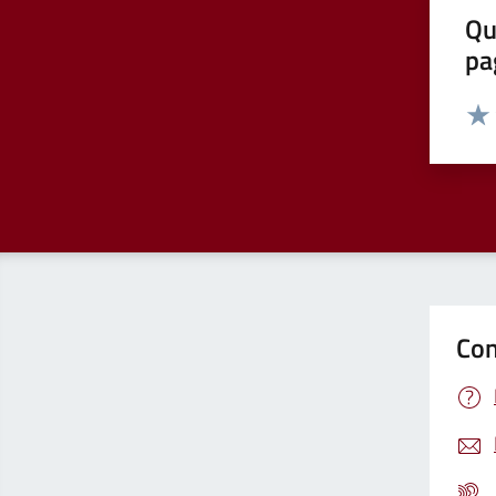
Qu
pa
Valut
Valu
Con